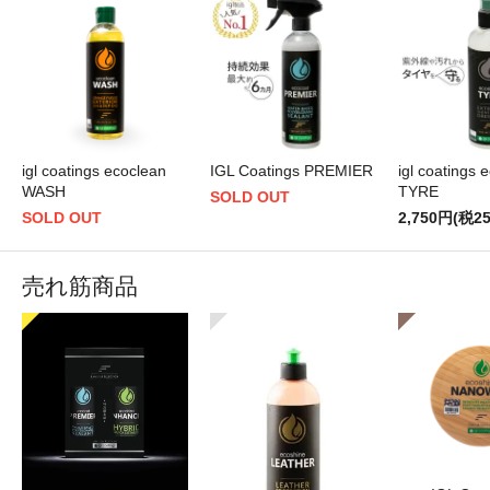
igl coatings ecoclean
IGL Coatings PREMIER
igl coatings 
WASH
TYRE
SOLD OUT
SOLD OUT
2,750円(税2
売れ筋商品