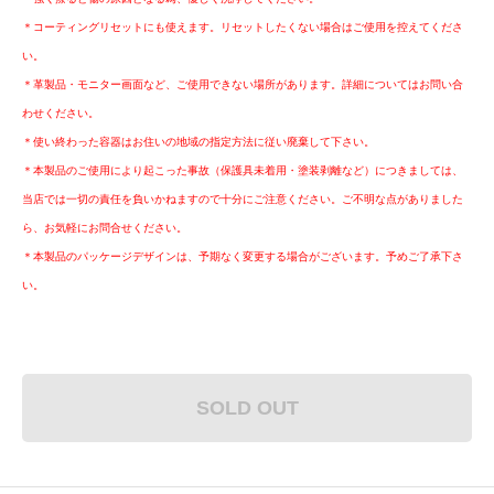
＊コーティングリセットにも使えます。リセットしたくない場合はご使用を控えてくださ
い。
＊革製品・モニター画面など、ご使用できない場所があります。詳細についてはお問い合
わせください。
＊使い終わった容器はお住いの地域の指定方法に従い廃棄して下さい。
＊本製品のご使用により起こった事故（保護具未着用・塗装剥離など）につきましては、
当店では一切の責任を負いかねますので十分にご注意ください。ご不明な点がありました
ら、お気軽にお問合せください。
＊本製品のパッケージデザインは、予期なく変更する場合がございます。予めご了承下さ
い。
SOLD OUT