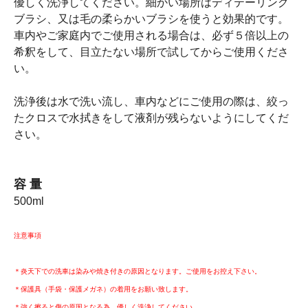
優しく洗浄してください。細かい場所はディテーリング
ブラシ、又は毛の柔らかいブラシを使うと効果的です。
車内やご家庭内でご使用される場合は、必ず５倍以上の
希釈をして、目立たない場所で試してからご使用くださ
い。
洗浄後は水で洗い流し、車内などにご使用の際は、絞っ
たクロスで水拭きをして液剤が残らないようにしてくだ
さい。
容 量
500ml
注意事項
＊炎天下での洗車は染みや焼き付きの原因となります。ご使用をお控え下さい。
＊保護具（手袋・保護メガネ）の着用をお願い致します。
＊強く擦ると傷の原因となる為、優しく洗浄してください。